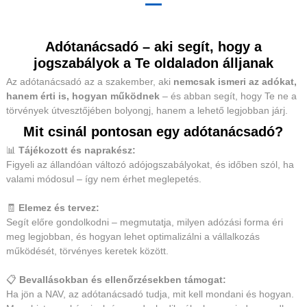
Adótanácsadó – aki segít, hogy a
jogszabályok a Te oldaladon álljanak
Az adótanácsadó az a szakember, aki
nemcsak ismeri az adókat,
hanem érti is, hogyan működnek
– és abban segít, hogy Te ne a
törvények útvesztőjében bolyongj, hanem a lehető legjobban járj.
Mit csinál pontosan egy adótanácsadó?
📊
Tájékozott és naprakész:
Figyeli az állandóan változó adójogszabályokat, és időben szól, ha
valami módosul – így nem érhet meglepetés.
🧾
Elemez és tervez:
Segít előre gondolkodni – megmutatja, milyen adózási forma éri
meg legjobban, és hogyan lehet optimalizálni a vállalkozás
működését, törvényes keretek között.
📋
Bevallásokban és ellenőrzésekben támogat:
Ha jön a NAV, az adótanácsadó tudja, mit kell mondani és hogyan.