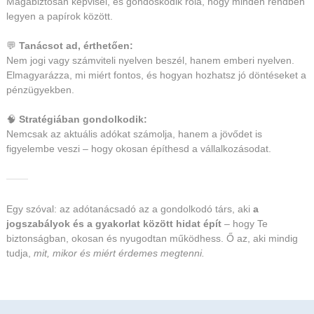
Magabiztosan képvisel, és gondoskodik róla, hogy minden rendben
legyen a papírok között.
💬
Tanácsot ad, érthetően:
Nem jogi vagy számviteli nyelven beszél, hanem emberi nyelven.
Elmagyarázza, mi miért fontos, és hogyan hozhatsz jó döntéseket a
pénzügyekben.
🧠
Stratégiában gondolkodik:
Nemcsak az aktuális adókat számolja, hanem a jövődet is
figyelembe veszi – hogy okosan építhesd a vállalkozásodat.
Egy szóval: az adótanácsadó az a gondolkodó társ, aki
a
jogszabályok és a gyakorlat között hidat épít
– hogy Te
biztonságban, okosan és nyugodtan működhess. Ő az, aki mindig
tudja,
mit, mikor és miért érdemes megtenni.